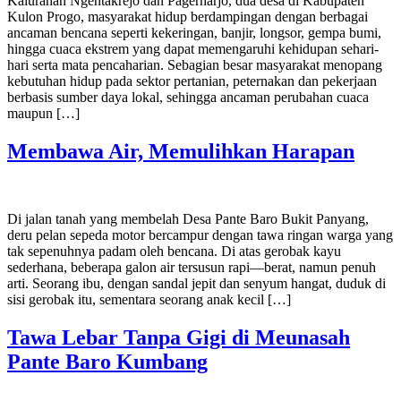
Kalurahan Ngentakrejo dan Pagerharjo, dua desa di Kabupaten
Kulon Progo, masyarakat hidup berdampingan dengan berbagai
ancaman bencana seperti kekeringan, banjir, longsor, gempa bumi,
hingga cuaca ekstrem yang dapat memengaruhi kehidupan sehari-
hari serta mata pencaharian. Sebagian besar masyarakat menopang
kebutuhan hidup pada sektor pertanian, peternakan dan pekerjaan
berbasis sumber daya lokal, sehingga ancaman perubahan cuaca
maupun […]
Membawa Air, Memulihkan Harapan
Di jalan tanah yang membelah Desa Pante Baro Bukit Panyang,
deru pelan sepeda motor bercampur dengan tawa ringan warga yang
tak sepenuhnya padam oleh bencana. Di atas gerobak kayu
sederhana, beberapa galon air tersusun rapi—berat, namun penuh
arti. Seorang ibu, dengan sandal jepit dan senyum hangat, duduk di
sisi gerobak itu, sementara seorang anak kecil […]
Tawa Lebar Tanpa Gigi di Meunasah
Pante Baro Kumbang