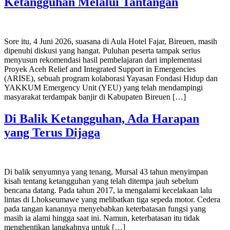
Ketangguhan Melalui Tantangan
Sore itu, 4 Juni 2026, suasana di Aula Hotel Fajar, Bireuen, masih
dipenuhi diskusi yang hangat. Puluhan peserta tampak serius
menyusun rekomendasi hasil pembelajaran dari implementasi
Proyek Aceh Relief and Integrated Support in Emergencies
(ARISE), sebuah program kolaborasi Yayasan Fondasi Hidup dan
YAKKUM Emergency Unit (YEU) yang telah mendampingi
masyarakat terdampak banjir di Kabupaten Bireuen […]
Di Balik Ketangguhan, Ada Harapan
yang Terus Dijaga
Di balik senyumnya yang tenang, Mursal 43 tahun menyimpan
kisah tentang ketangguhan yang telah ditempa jauh sebelum
bencana datang. Pada tahun 2017, ia mengalami kecelakaan lalu
lintas di Lhokseumawe yang melibatkan tiga sepeda motor. Cedera
pada tangan kanannya menyebabkan keterbatasan fungsi yang
masih ia alami hingga saat ini. Namun, keterbatasan itu tidak
menghentikan langkahnya untuk […]