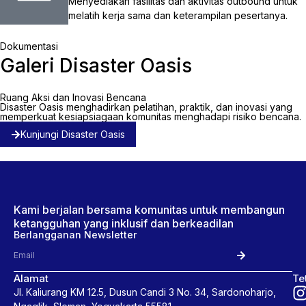
Menyediakan fasilitas dan aktivitas outbound untuk
melatih kerja sama dan keterampilan pesertanya.
Dokumentasi
Galeri Disaster Oasis
Ruang Aksi dan Inovasi Bencana
Disaster Oasis menghadirkan pelatihan, praktik, dan inovasi yang
memperkuat kesiapsiagaan komunitas menghadapi risiko bencana.
Kunjungi Disaster Oasis
Kami berjalan bersama komunitas untuk membangun
ketangguhan yang inklusif dan berkeadilan
Berlangganan Newsletter
Alamat
Te
Jl. Kaliurang KM 12.5, Dusun Candi 3 No. 34, Sardonoharjo,