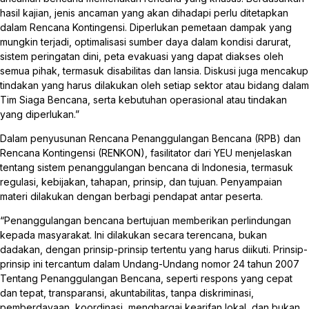
hasil kajian, jenis ancaman yang akan dihadapi perlu ditetapkan
dalam Rencana Kontingensi. Diperlukan pemetaan dampak yang
mungkin terjadi, optimalisasi sumber daya dalam kondisi darurat,
sistem peringatan dini, peta evakuasi yang dapat diakses oleh
semua pihak, termasuk disabilitas dan lansia. Diskusi juga mencakup
tindakan yang harus dilakukan oleh setiap sektor atau bidang dalam
Tim Siaga Bencana, serta kebutuhan operasional atau tindakan
yang diperlukan.”
Dalam penyusunan Rencana Penanggulangan Bencana (RPB) dan
Rencana Kontingensi (RENKON), fasilitator dari YEU menjelaskan
tentang sistem penanggulangan bencana di Indonesia, termasuk
regulasi, kebijakan, tahapan, prinsip, dan tujuan. Penyampaian
materi dilakukan dengan berbagi pendapat antar peserta.
“Penanggulangan bencana bertujuan memberikan perlindungan
kepada masyarakat. Ini dilakukan secara terencana, bukan
dadakan, dengan prinsip-prinsip tertentu yang harus diikuti. Prinsip-
prinsip ini tercantum dalam Undang-Undang nomor 24 tahun 2007
Tentang Penanggulangan Bencana, seperti respons yang cepat
dan tepat, transparansi, akuntabilitas, tanpa diskriminasi,
pemberdayaan, koordinasi, menghargai kearifan lokal, dan bukan