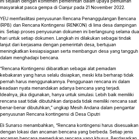
ini sejalan dengan komitmen pemerintah dalam upaya pemulihan
masyarakat pasca gempa di Cianjur pada 21 November 2022.
YEU memfasilitasi penyusunan Rencana Penanggulangan Bencana
(RPB) dan Rencana Kontingensi (RENKON) di lima desa dampingan
ini. Setiap proses penyusunan dokumen ini berlangsung selama dua
hari untuk setiap dokumen. Langkah ini dilakukan sebagai tindak
lanjut dari kerjasama dengan pemerintah desa, bertujuan
meningkatkan kesiapsiagaan serta membangun desa yang tangguh
dalam menghadapi bencana.
“Rencana Kontingensi diibaratkan sebagai alat pemadam
kebakaran yang harus selalu disiapkan, meski kita berharap tidak
pernah harus menggunakannya. Penggunaan rencana ini dalam
keadaan nyata menandakan adanya bencana yang terjadi.
Idealnya, jika digunakan, hanya untuk simulasi. Lebih baik memiliki
rencana saat tidak dibutuhkan daripada tidak memiliki rencana saat
benar-benar dibutuhkan,” ungkap Mesih Andana dalam pengantar
penyusunan Rencana kontingensi di Desa Ciputri
Eli Sunarso menambahkan, “Rencana kontingensi harus disesuaikan
dengan lokasi dan ancaman bencana yang berbeda. Setiap jenis
ancaman bencana memerlukan rencana yang khusus. Berdasarkan