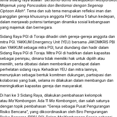
Majemuk yang Pancasilais dan Berdamai dengan Segenap
Ciptaan Allah
“. Tema dan sub tema merupakan refleksi iman dan
panggilan gereja khususnya anggota PGI selama 5 tahun kedepan,
dalam menjawab potensi tantangan dinamika sosial kebangsaan
yang majemuk dan bernegara.
Sidang Raya PGI di Toraja dihadiri oleh gereja-gereja anggota dan
mitra PGI. YAKKUM Emergency Unit (YEU) bersama JAKOMKRIS PBI
dan YAKKUM sebagai mitra PGI, turut diundang dan hadir dalam
Sidang Raya PGI di Toraja. Mitra PGI di hadirkan dalam kapasitas
sebagai peninjau, dimana tidak memiliki hak untuk dipilih atau
memilih, serta dibatasi dalam memberikan pendapat dalam
perhelatan sidang raya. Kehadiran YEU dan mitra lainnya,
menunjukan sebagai bentuk komitmen dukungan, partisipasi dan
kolaborasi yang baik, selama ini dilakukan dalam membangun dan
meningkatkan kapasitas gereja dan masyarakat.
Di hari ke 3 Sidang Raya, dilakukan pembahasan kelompok
atau
Ma’Kombongan
. Ada 11
Ma Kombongan
, dan salah satunya
dengan topik pembahasan “Gereja sebagai Pusat Pengurangan
Risiko Bencana”, yang dikoordinasikan oleh Biro Pengurangan