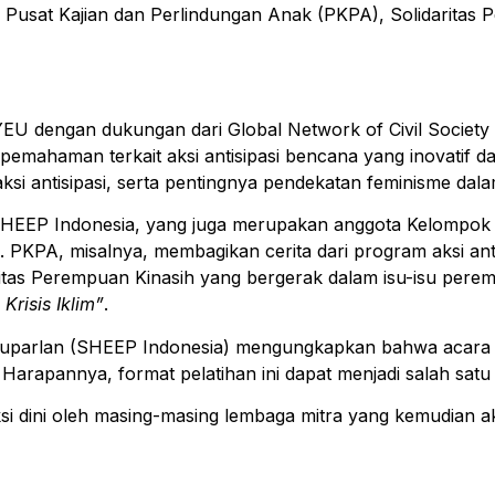
kni Pusat Kajian dan Perlindungan Anak (PKPA), Solidaritas
YEU dengan dukungan dari Global Network of Civil Society
emahaman terkait aksi antisipasi bencana yang inovatif d
 aksi antisipasi, serta pentingnya pendekatan feminisme d
 SHEEP Indonesia, yang juga merupakan anggota Kelompok K
n. PKPA, misalnya, membagikan cerita dari program aksi an
lidaritas Perempuan Kinasih yang bergerak dalam isu-isu 
risis Iklim”
.
n Suparlan (SHEEP Indonesia) mengungkapkan bahwa acara pe
a. Harapannya, format pelatihan ini dapat menjadi salah sa
aksi dini oleh masing-masing lembaga mitra yang kemudi