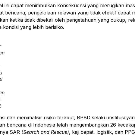
al ini dapat menimbulkan konsekuensi yang merugikan ma
at bencana, pengelolaan relawan yang tidak efektif dapat
hkan ketika tidak dibekali oleh pengetahuan yang cukup, r
 kondisi yang lebih berisiko.
r
an
g
a
si
an
e
t
si dan menimalisir risiko terebut, BPBD selaku institusi
an bencana di Indonesia telah mengembangkan 26 kecaka
lnya SAR
(Search and Rescue)
, kaji cepat, logistik, dan