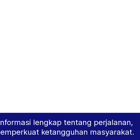
am hingga Even
a Tercatat
nformasi lengkap tentang perjalanan,
memperkuat ketangguhan masyarakat.