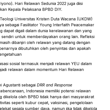
riyono). Hari Relawan Sedunia 2022 juga diisi
atkan Kepala Pelaksana BPBD DIY.
Teologi Universitas Kristen Duta Wacana (UKDW)
a sebagai Fasilitator Young Interfaith Peacemaker
g dapat digali dalam dunia kerelawanan dan yang
sendiri untuk memberdayakan orang lain. Refleksi
masih dibanjiri oleh relawan yang datang dengan
benarnya dibutuhkan oleh penyintas dan apakah
Pengetahuan
isasi sosial termasuk menjadi relawan YEU dalam
njadi relawan dalam momentum Hari Relawan
i Agustanti sebagai
DRR and Response
ebencanaan, Indonesia memiliki potensi relawan
g dikelola oleh BPBD tidak hanya dari masyarakrat
itas seperti kubur cepat, vaksinasi, pengelolaan
elekat segala sumber daya, namun jika tidak dikelola