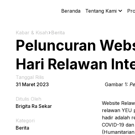
Beranda
Tentang Kami
Pr
Kabar & Kisah
Berita
Peluncuran Webs
Hari Relawan Int
Tanggal Rilis
31 Maret 2023
Gambar 1:
Pe
Ditulis Oleh
Website Relaw
Brigita Ra Sekar
relawan YEU p
hadir adalah 
Kategori
COVID-19 dan 
Berita
(Humanitarian