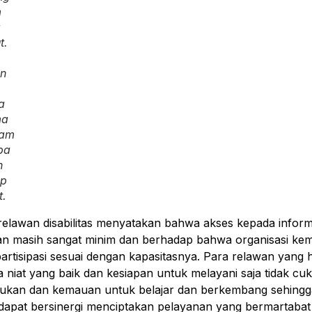
m
a
t.
n
a
ma
lam
pa
n
ap
t.
elawan disabilitas menyatakan bahwa akses kepada infor
an masih sangat minim dan berhadap bahwa organisasi k
rpartisipasi sesuai dengan kapasitasnya. Para relawan yan
 niat yang baik dan kesiapan untuk melayani saja tidak 
kukan dan kemauan untuk belajar dan berkembang sehingg
apat bersinergi menciptakan pelayanan yang bermartabat