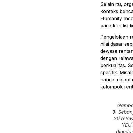
Selain itu, o
konteks benca
Humanity Indo
pada kondisi 
Pengelolaan 
nilai dasar se
dewasa rentan,
dengan relawa
berkualitas. S
spesifik. Misa
handal dalam 
kelompok rent
Gamba
3:
Seban
30 rela
YEU
diunda