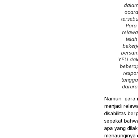
dala
acar
tersebu
Para
relawa
telah
bekerj
bersa
YEU da
bebera
respo
tangg
darura
Namun, para r
menjadi relaw
disabilitas be
sepakat bahwa
apa yang dila
menaunginya d