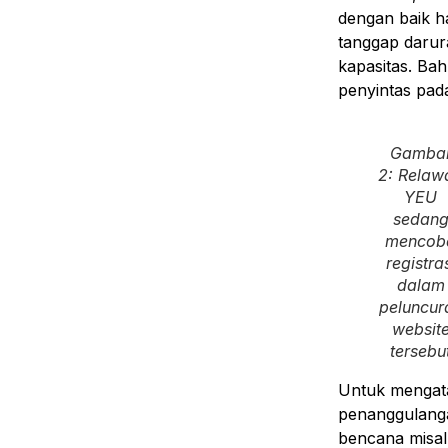
dengan baik h
tanggap darur
kapasitas. Ba
penyintas pada
Gamba
2:
Relaw
YEU
sedan
mencob
registra
dalam
peluncur
websit
tersebu
Untuk mengata
penanggulang
bencana misa