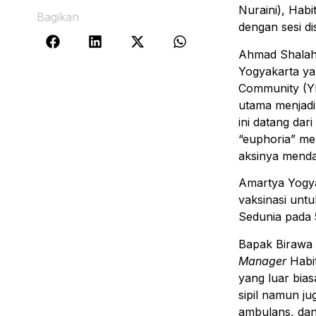
Nuraini), Habi
Bagikan
dengan sesi d
Ahmad Shalahu
Yogyakarta ya
Community (YI
utama menjadi
ini datang da
“euphoria” me
aksinya menda
Amartya Yogya
vaksinasi unt
Sedunia pada
Bapak Birawa 
Manager
Habit
yang luar bia
sipil namun j
ambulans, dan 