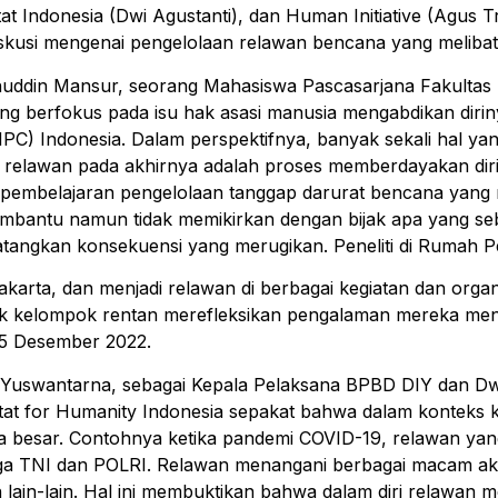
tat Indonesia (Dwi Agustanti), dan Human Initiative (Agus T
iskusi mengenai pengelolaan relawan bencana yang melib
ddin Mansur, seorang Mahasiswa Pascasarjana Fakultas 
ng berfokus pada isu hak asasi manusia mengabdikan diriny
PC) Indonesia. Dalam perspektifnya, banyak sekali hal yan
 relawan pada akhirnya adalah proses memberdayakan diri 
ri pembelajaran pengelolaan tanggap darurat bencana yang 
mbantu namun tidak memikirkan dengan bijak apa yang se
tangkan konsekuensi yang merugikan. Peneliti di Rumah 
karta, dan menjadi relawan di berbagai kegiatan dan organ
uk kelompok rentan merefleksikan pengalaman mereka me
 5 Desember 2022.
Yuswantarna, sebagai Kepala Pelaksana BPBD DIY dan Dw
at for Humanity Indonesia sepakat bahwa dalam konteks k
sa besar. Contohnya ketika pandemi COVID-19, relawan yan
uga TNI dan POLRI. Relawan menangani berbagai macam aktiv
lain-lain. Hal ini membuktikan bahwa dalam diri relawan m