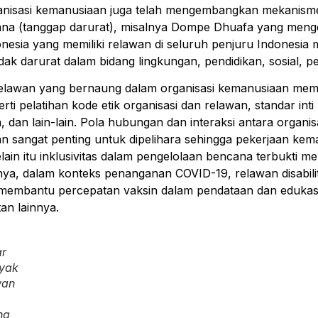
rganisasi kemanusiaan juga telah mengembangkan mekanism
na (tanggap darurat), misalnya Dompe Dhuafa yang mengelo
nesia yang memiliki relawan di seluruh penjuru Indonesi
tidak darurat dalam bidang lingkungan, pendidikan, sosial
relawan yang bernaung dalam organisasi kemanusiaan me
perti pelatihan kode etik organisasi dan relawan, standar i
 dan lain-lain. Pola hubungan dan interaksi antara organi
n sangat penting untuk dipelihara sehingga pekerjaan kema
elain itu inklusivitas dalam pengelolaan bencana terbukti 
lnya, dalam konteks penanganan COVID-19, relawan disabili
membantu percepatan vaksin dalam pendataan dan edukasi t
an lainnya.
r
yak
wan
ng