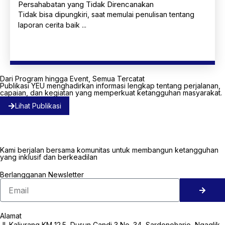
Persahabatan yang Tidak Direncanakan
Tidak bisa dipungkiri, saat memulai penulisan tentang
laporan cerita baik ...
Selengkapnya
Dari Program hingga Event, Semua Tercatat
Publikasi YEU menghadirkan informasi lengkap tentang perjalanan,
capaian, dan kegiatan yang memperkuat ketangguhan masyarakat.
Lihat Publikasi
Kami berjalan bersama komunitas untuk membangun ketangguhan
yang inklusif dan berkeadilan
Berlangganan Newsletter
Alamat
Jl. Kaliurang KM 12.5, Dusun Candi 3 No. 34, Sardonoharjo, Ngaglik,