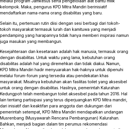
melalui program Jamkesus serta pengelolaan alat bantu milik
kelompok. Maka, pengurus KPD Mitra Mandiri berinisiatif
mendaftarkan nama-nama orang disabilitas yang baru.
Selain itu, pertemuan rutin diisi dengan sesi berbagi dari tokoh-
tokoh masyarakat termasuk lurah dan kamituwa yang menjadi
pendamping yang harapannya tidak hanya memberi inspirasi namun
juga masukan yang membangun.
Kesejahteraan dan kesetaraan adalah hak manusia, termasuk orang
dengan disabilitas. Untuk waktu yang lama, kebutuhan orang
disabilitas adalah hal yang diremehkan dan tidak diakui. Namun,
KPD Mitra Mandiri hadir menyuarakan hak-haknya untuk dipenuhi
melalui forum-forum yang tersedia atau pendekatan khas
masyarakat. Misalnya kebutuhan akan fasilitas toilet yang aksesibel
untuk orang dengan disabilitas. Hasilnya, pemerintah Kalurahan
Kedungpoh telah membangun toilet aksesibel pada tahun 2016. Hal
lain tentang partisipasi yang terus diperjuangkan KPD Mitra mandiri,
dari inisiatif dan keaktifan para anggota dan dukungan dari
pemerintah setempat, KPD Mitra Mandiri mendapatkan undangan
Musrenbang (Musyawarah Rencana Pembangunan) Kalurahan.
Bahkan, menjadi bagian dalam tim perumus rekomendasi